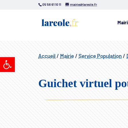
05 56 61 10 11
mairie@lareole.fr
Mair
Accueil
/
Mairie
/
Service Population
/
Ouvrir la barre d’outils
Guichet virtuel po