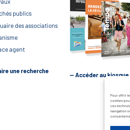
vaux
chés publics
uaire des associations
anisme
ace agent
aire une recherche
— Accéder au kiosque
Pour offrir 
cookies pour
ces technol
navigation ou
consentement