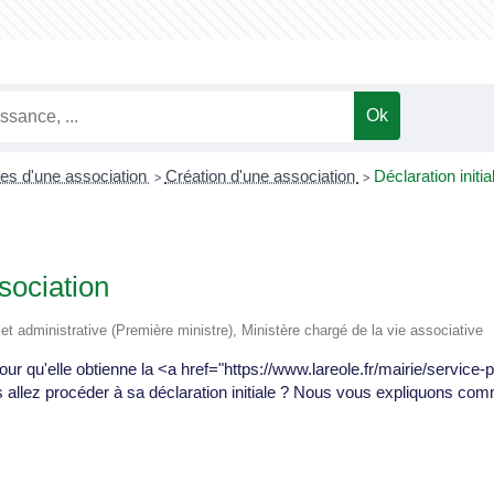
ves d'une association
Création d'une association
Déclaration initi
>
>
ssociation
e et administrative (Première ministre), Ministère chargé de la vie associative
ur qu'elle obtienne la <a href="https://www.lareole.fr/mairie/service-po
llez procéder à sa déclaration initiale ? Nous vous expliquons comm