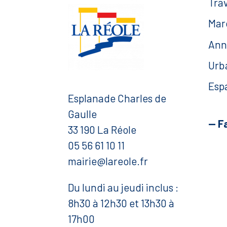
Tra
Mar
Ann
Urb
Esp
Esplanade Charles de
Gaulle
— F
33 190 La Réole
05 56 61 10 11
mairie@lareole.fr
Du lundi au jeudi inclus :
8h30 à 12h30 et 13h30 à
17h00