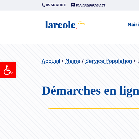
05 56 61 10 11
mairie@lareole.fr
Mair
Accueil
/
Mairie
/
Service Population
/
D
Ouvrir la barre d’outils
Démarches en lig