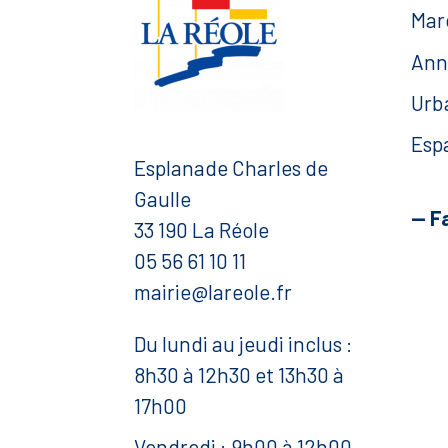
Mar
Ann
Urb
Esp
Esplanade Charles de
Gaulle
— F
33 190 La Réole
05 56 61 10 11
mairie@lareole.fr
Du lundi au jeudi inclus :
8h30 à 12h30 et 13h30 à
17h00
Vendredi : 9h00 à 12h00