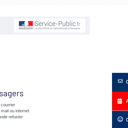
sagers
courrier
ail ou internet
ande refusée