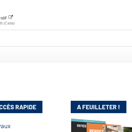
atif
fs (Cada)
CCÈS RAPIDE
A FEUILLETER !
vaux