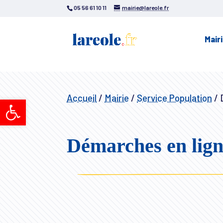
05 56 61 10 11
mairie@lareole.fr
Mair
Accueil
/
Mairie
/
Service Population
/
D
Ouvrir la barre d’outils
Démarches en lig