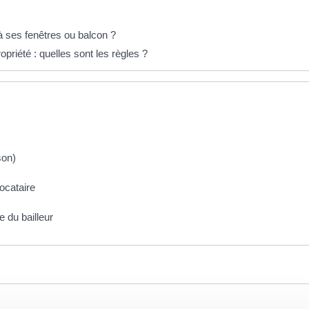
à ses fenêtres ou balcon ?
priété : quelles sont les règles ?
son)
locataire
e du bailleur