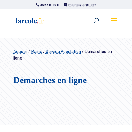
05 56 61 10 11
mairie@lareole.fr
Accueil
/
Mairie
/
Service Population
/
Démarches en
ligne
Démarches en ligne