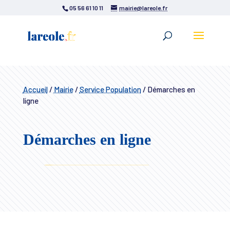
05 56 61 10 11
mairie@lareole.fr
Accueil
/
Mairie
/
Service Population
/
Démarches en
ligne
Démarches en ligne