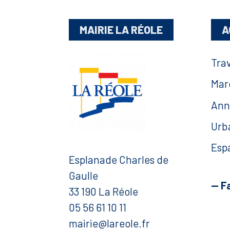
MAIRIE LA RÉOLE
A
Tra
Mar
Ann
Urb
Esp
Esplanade Charles de
Gaulle
— F
33 190 La Réole
05 56 61 10 11
mairie@lareole.fr