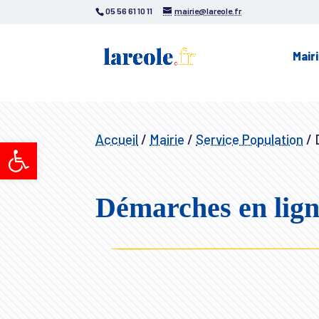
05 56 61 10 11
mairie@lareole.fr
Mair
Accueil
/
Mairie
/
Service Population
/
D
Ouvrir la barre d’outils
Démarches en lig