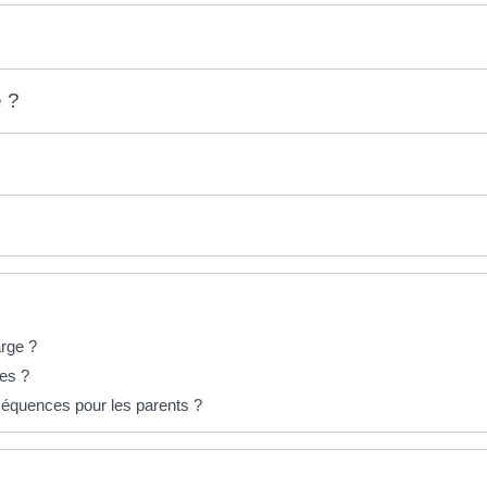
 ?
arge ?
les ?
nséquences pour les parents ?