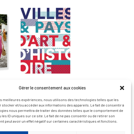
Gérer le consentement aux cookies
— Découvrir et visiter
les meilleures expériences, nous utilisons des technologies telles que les
 stocker et/ou accéder aux informations des appareils. Le fait de consentir à
ogies nous permettra de traiter des données telles que le comportement de
 les ID uniques sur ce site. Le fait de ne pas consentir ou de retirer son
 peut avoir un effet négatif sur certaines caractéristiques et fonctions.