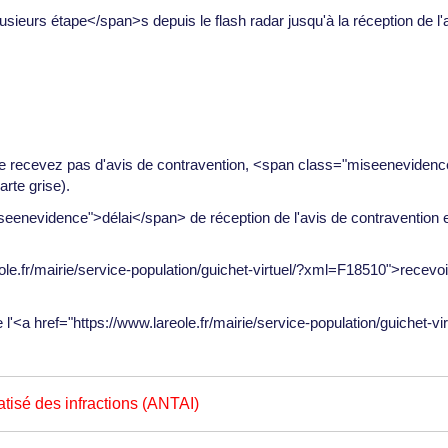
sieurs étape</span>s depuis le flash radar jusqu'à la réception de l'
 ne recevez pas d'avis de contravention, <span class="miseenevidence
arte grise).
miseenevidence">délai</span> de réception de l'avis de contravention
ole.fr/mairie/service-population/guichet-virtuel/?xml=F18510">recevo
e l'<a href="https://www.lareole.fr/mairie/service-population/guiche
tisé des infractions (ANTAI)