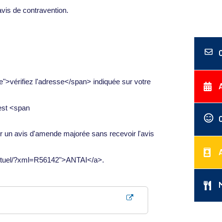
avis de contravention.
">vérifiez l'adresse</span> indiquée sur votre
 est <span
ir un avis d'amende majorée sans recevoir l'avis
t-virtuel/?xml=R56142">ANTAI</a>.