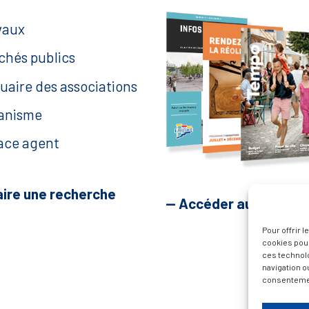
vaux
chés publics
uaire des associations
anisme
ace agent
aire une recherche
— Accéder au kiosque
Pour offrir 
cookies pour
ces technol
navigation ou
consentement