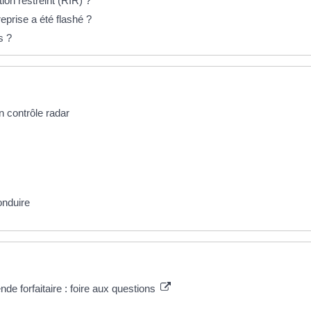
on restreint (RIR) ?
reprise a été flashé ?
s ?
n contrôle radar
onduire
de forfaitaire : foire aux questions