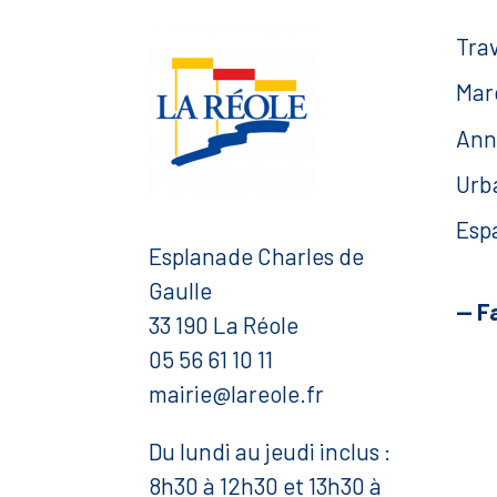
Tra
Mar
Ann
Urb
Esp
Esplanade Charles de
Gaulle
— F
33 190 La Réole
05 56 61 10 11
mairie@lareole.fr
Du lundi au jeudi inclus :
8h30 à 12h30 et 13h30 à