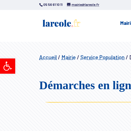
05 56 61 10 11
mairie@lareole.fr
Mair
Accueil
/
Mairie
/
Service Population
/
D
Ouvrir la barre d’outils
Démarches en lig