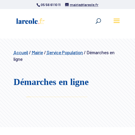
05 56 61 10 11
mairie@lareole.fr
Accueil
/
Mairie
/
Service Population
/
Démarches en
ligne
Démarches en ligne