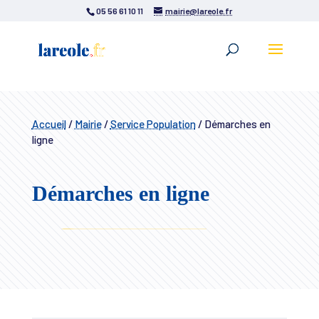
05 56 61 10 11
mairie@lareole.fr
Accueil
/
Mairie
/
Service Population
/
Démarches en
ligne
Démarches en ligne