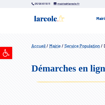
05 56 61 10 11
mairie@lareole.fr
Mair
Accueil
/
Mairie
/
Service Population
/
D
Ouvrir la barre d’outils
Démarches en lig