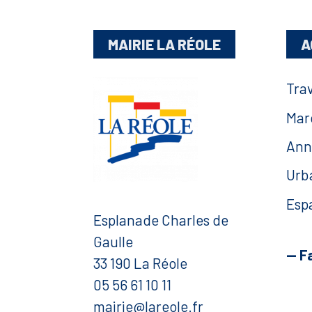
MAIRIE LA RÉOLE
A
Tra
Mar
Ann
Urb
Esp
Esplanade Charles de
Gaulle
— F
33 190 La Réole
05 56 61 10 11
mairie@lareole.fr