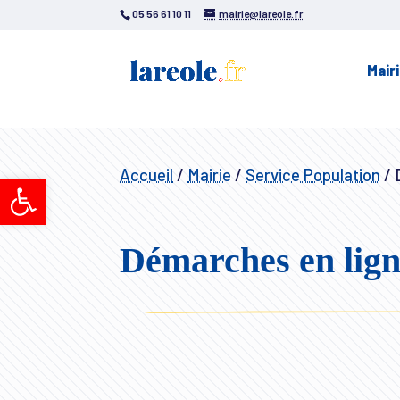
05 56 61 10 11
mairie@lareole.fr
Mair
Accueil
/
Mairie
/
Service Population
/
D
Ouvrir la barre d’outils
Démarches en lig