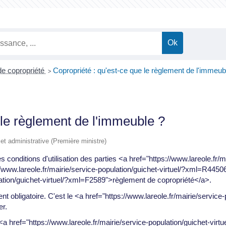
e copropriété
Copropriété : qu'est-ce que le règlement de l'immeub
>
 le règlement de l'immeuble ?
e et administrative (Première ministre)
 conditions d'utilisation des parties <a href="https://www.lareole.fr/ma
/www.lareole.fr/mairie/service-population/guichet-virtuel/?xml=R44
ulation/guichet-virtuel/?xml=F2589">règlement de copropriété</a>.
 obligatoire. C'est le <a href="https://www.lareole.fr/mairie/servic
er.
a href="https://www.lareole.fr/mairie/service-population/guichet-vi