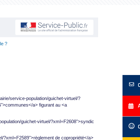
le ?
irie/service-population/guichet-virtuel/?
506">communes</a> figurant au <a
e-population/guichet-virtuel/?xml=F2608">syndic
rtuel/?xml=F2589">règlement de copropriété</a>