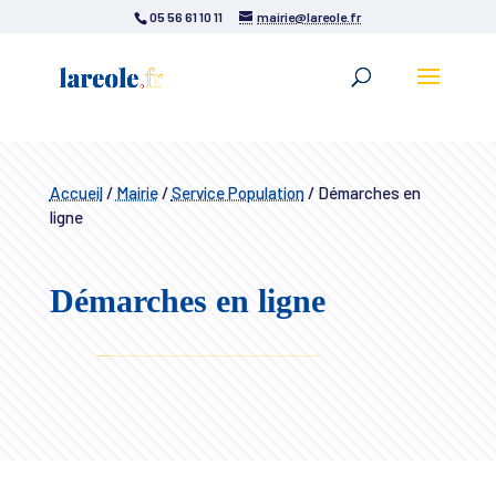
05 56 61 10 11
mairie@lareole.fr
Accueil
/
Mairie
/
Service Population
/
Démarches en
ligne
Démarches en ligne