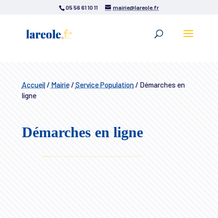
05 56 61 10 11
mairie@lareole.fr
Accueil
/
Mairie
/
Service Population
/
Démarches en
ligne
Démarches en ligne