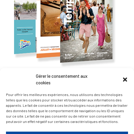
Gérer le consentement aux
— Accéder au kiosque
cookies
Pour offrir les meilleures expériences, nous utilisons des technologies
D’ART ET D’HISTOIRE
telles que les cookies pour stocker et/ou accéder aux informations des
appareils. Le fait de consentir à ces technologies nous permettra de traiter
des données telles que le comportement de navigation ou les ID uniques
sur ce site. Le fait de ne pas consentir ou de retirer son consentement
— Découvrir et visiter
peut avoir un effet négatif sur certaines caractéristiques et fonctions.