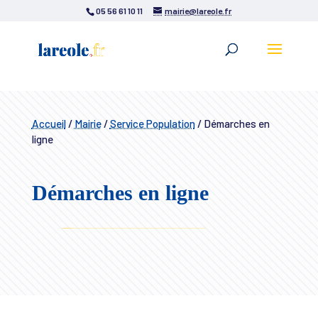
05 56 61 10 11
mairie@lareole.fr
Accueil
/
Mairie
/
Service Population
/
Démarches en
ligne
Démarches en ligne