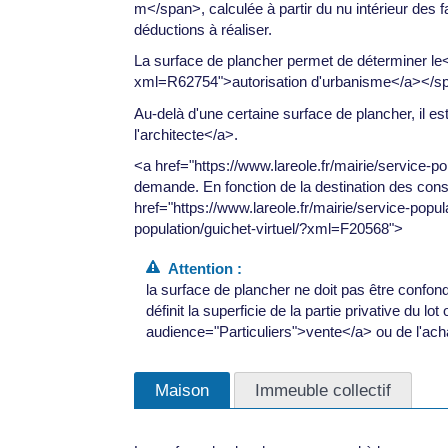
m</span>, calculée à partir du nu intérieur des 
déductions à réaliser.
La surface de plancher permet de déterminer le<
xml=R62754">autorisation d'urbanisme</a></spa
Au-delà d'une certaine surface de plancher, il e
l'architecte</a>.
<a href="https://www.lareole.fr/mairie/service-
demande. En fonction de la destination des const
href="https://www.lareole.fr/mairie/service-popu
population/guichet-virtuel/?xml=F20568">
Attention :
la surface de plancher ne doit pas être confo
définit la superficie de la partie privative du l
audience="Particuliers">vente</a> ou de l'ac
Maison
Immeuble collectif