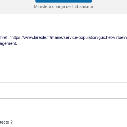
Ministère chargé de l'urbanisme
<a href="https://www.lareole.fr/mairie/service-population/guichet-virt
nagement.
tecte ?