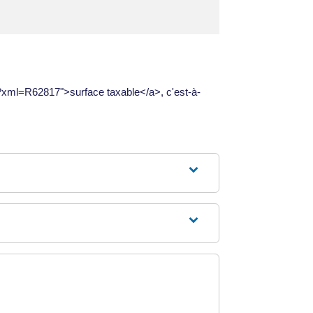
uel/?xml=R62817">surface taxable</a>, c'est-à-