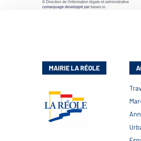
©
Direction de l'information légale et administrative
comarquage developpé par
baseo.io
MAIRIE LA RÉOLE
A
Tra
Mar
Ann
Urb
Esp