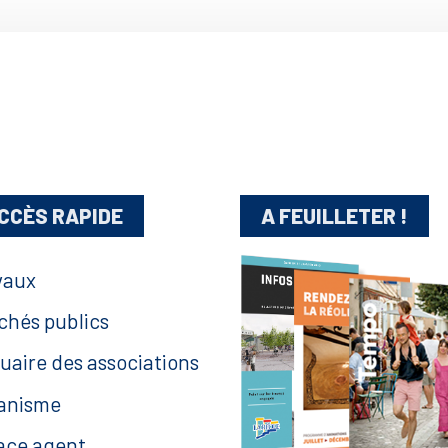
CCÈS RAPIDE
A FEUILLETER !
vaux
chés publics
uaire des associations
anisme
ace agent