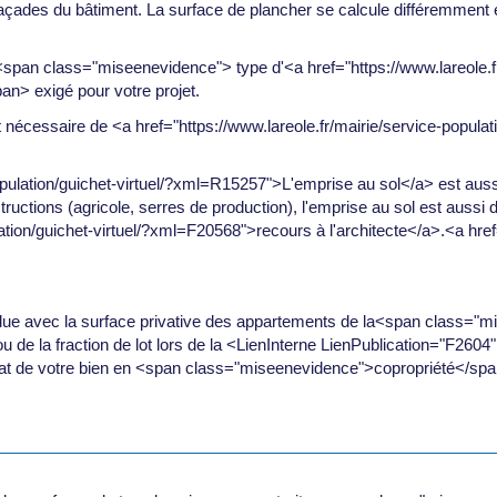
façades du bâtiment. La surface de plancher se calcule différemment e
span class="miseenevidence"> type d'<a href="https://www.lareole.fr/
n> exigé pour votre projet.
st nécessaire de <a href="https://www.lareole.fr/mairie/service-popula
population/guichet-virtuel/?xml=R15257">L'emprise au sol</a> est auss
ructions (agricole, serres de production), l'emprise au sol est aussi 
lation/guichet-virtuel/?xml=F20568">recours à l'architecte</a>.<a href
ndue avec la surface privative des appartements de la<span class="m
ot ou de la fraction de lot lors de la <LienInterne LienPublication="F260
hat de votre bien en <span class="miseenevidence">copropriété</spa