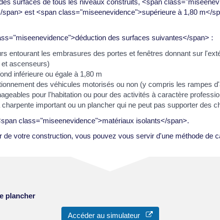
des surfaces de tous les niveaux construits, <span class="miseenev
span> est <span class="miseenevidence">supérieure à 1,80 m</span>
class="miseenevidence">déduction des surfaces suivantes</span> :
s entourant les embrasures des portes et fenêtres donnant sur l'exté
s et ascenseurs)
ond inférieure ou égale à 1,80 m
tionnement des véhicules motorisés ou non (y compris les rampes d
ables pour l'habitation ou pour des activités à caractère professionn
harpente important ou un plancher qui ne peut pas supporter des c
 <span class="miseenevidence">matériaux isolants</span>.
er de votre construction, vous pouvez vous servir d'une méthode de ca
de plancher
Accéder au simulateur