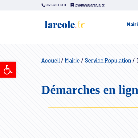
05 56 61 10 11
mairie@lareole.fr
Mair
Accueil
/
Mairie
/
Service Population
/
D
Ouvrir la barre d’outils
Démarches en lig