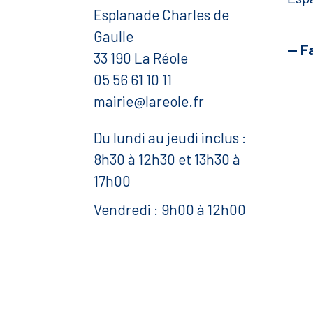
Esplanade Charles de
Gaulle
— F
33 190 La Réole
05 56 61 10 11
mairie@lareole.fr
Du lundi au jeudi inclus :
8h30 à 12h30 et 13h30 à
17h00
Vendredi : 9h00 à 12h00
— Contacter la Mairie
Mentions légales
Politique de confidentialité