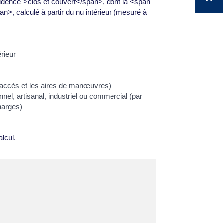
idence">clos et couvert</span>, dont la <span
, calculé à partir du nu intérieur (mesuré à
rieur
'accès et les aires de manœuvres)
el, artisanal, industriel ou commercial (par
harges)
lcul.