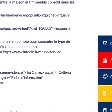
ntre la maison et l'immeuble collectif dans les
mairie/service-population/guichet-virtuel/?
tion/guichet-virtuel/?xml=F20568">recourir à
i prise en compte pour connaître le type de
déterminante pour le <a
="https://www.lareole.fr/mairie/service-
iseenevidence"> loi Carrez</span>. Celle-ci
4" type="Fiche d'information"
n>.