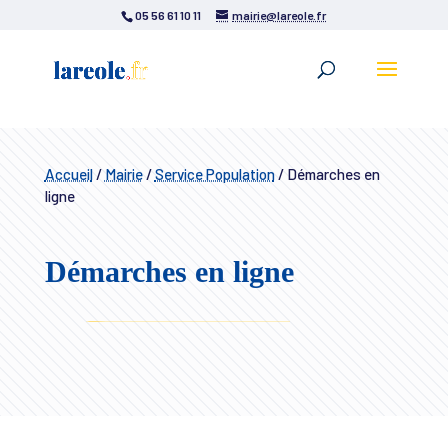
05 56 61 10 11
mairie@lareole.fr
Accueil
/
Mairie
/
Service Population
/
Démarches en
ligne
Démarches en ligne