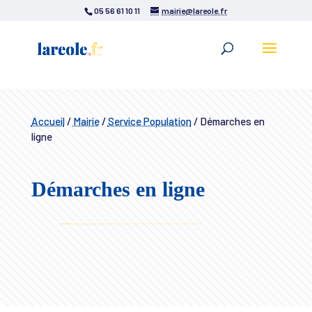
05 56 61 10 11
mairie@lareole.fr
Accueil
/
Mairie
/
Service Population
/
Démarches en
ligne
Démarches en ligne