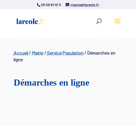
05 56 61 10 11
mairie@lareole.fr
Accueil
/
Mairie
/
Service Population
/
Démarches en
ligne
Démarches en ligne