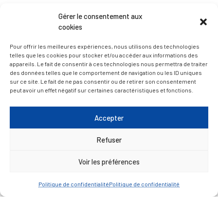
Gérer le consentement aux
D’ART ET D’HISTOIRE
cookies
— Découvrir et visiter
Pour offrir les meilleures expériences, nous utilisons des technologies
telles que les cookies pour stocker et/ou accéder aux informations des
appareils. Le fait de consentir à ces technologies nous permettra de traiter
des données telles que le comportement de navigation ou les ID uniques
sur ce site. Le fait de ne pas consentir ou de retirer son consentement
peut avoir un effet négatif sur certaines caractéristiques et fonctions.
Accepter
Refuser
Voir les préférences
Politique de confidentialité
Politique de confidentialité