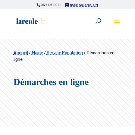
05 56 61 10 11
mairie@lareole.fr
Accueil
/
Mairie
/
Service Population
/
Démarches en
ligne
Démarches en ligne