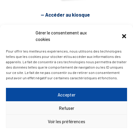
— Accéder au kiosque
Gérer le consentement aux
D’ART ET D’HISTOIRE
cookies
— Découvrir et visiter
Pour offrir les meilleures expériences, nous utilisons des technologies
telles que les cookies pour stocker et/ou accéder aux informations des
appareils. Le fait de consentir à ces technologies nous permettra de traiter
des données telles que le comportement de navigation ou les ID uniques
sur ce site. Le fait de ne pas consentir ou de retirer son consentement
peut avoir un effet négatif sur certaines caractéristiques et fonctions.
Accepter
Refuser
Voir les préférences