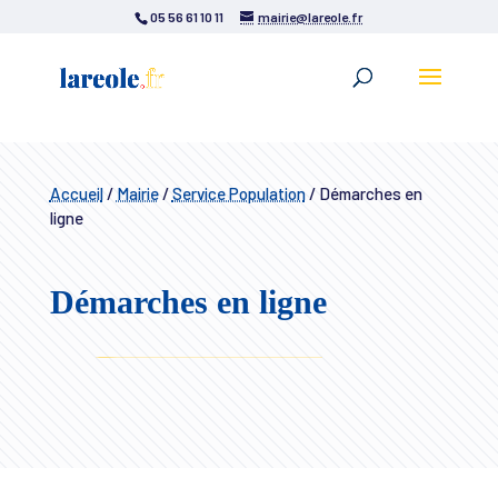
05 56 61 10 11
mairie@lareole.fr
Accueil
/
Mairie
/
Service Population
/
Démarches en
ligne
Démarches en ligne