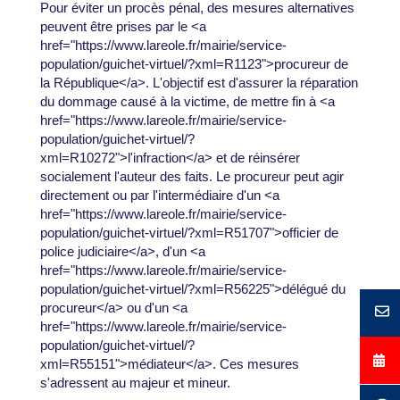
Pour éviter un procès pénal, des mesures alternatives
peuvent être prises par le <a
href="https://www.lareole.fr/mairie/service-
population/guichet-virtuel/?xml=R1123">procureur de
la République</a>. L'objectif est d'assurer la réparation
du dommage causé à la victime, de mettre fin à <a
href="https://www.lareole.fr/mairie/service-
population/guichet-virtuel/?
xml=R10272">l'infraction</a> et de réinsérer
socialement l'auteur des faits. Le procureur peut agir
directement ou par l'intermédiaire d'un <a
href="https://www.lareole.fr/mairie/service-
population/guichet-virtuel/?xml=R51707">officier de
police judiciaire</a>, d'un <a
href="https://www.lareole.fr/mairie/service-
population/guichet-virtuel/?xml=R56225">délégué du
procureur</a> ou d'un <a
href="https://www.lareole.fr/mairie/service-
population/guichet-virtuel/?
xml=R55151">médiateur</a>. Ces mesures
s'adressent au majeur et mineur.