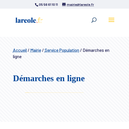
05 56 61 10 11
mairie@lareole.fr
Accueil
/
Mairie
/
Service Population
/
Démarches en
ligne
Démarches en ligne