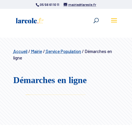
05 56 61 10 11
mairie@lareole.fr
Accueil
/
Mairie
/
Service Population
/
Démarches en
ligne
Démarches en ligne