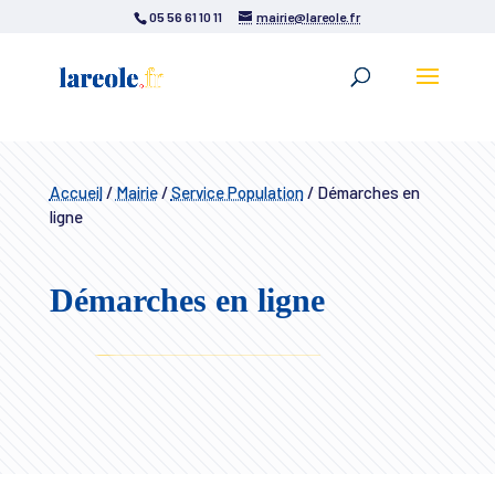
05 56 61 10 11
mairie@lareole.fr
Accueil
/
Mairie
/
Service Population
/
Démarches en
ligne
Démarches en ligne