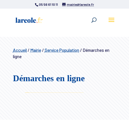
05 56 61 10 11
mairie@lareole.fr
Accueil
/
Mairie
/
Service Population
/
Démarches en
ligne
Démarches en ligne