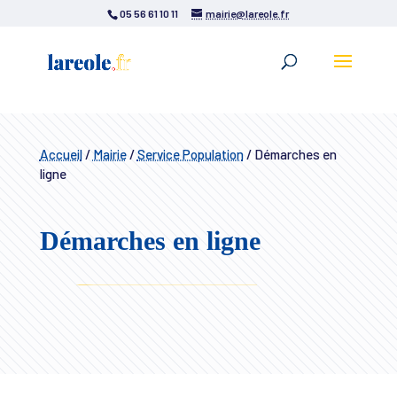
05 56 61 10 11
mairie@lareole.fr
Accueil
/
Mairie
/
Service Population
/
Démarches en
ligne
Démarches en ligne