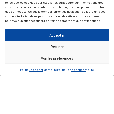
telles que les cookies pour stocker et/ou accéder aux informations des
— Découvrir et visiter
appareils. Le fait de consentir à ces technologies nous permettra de traiter
des données telles que le comportement de navigation ou les ID uniques
sur ce site. Le fait de ne pas consentir ou de retirer son consentement
peut avoir un effet négatif sur certaines caractéristiques et fonctions.
Accepter
Refuser
Voir les préférences
Politique de confidentialité
Politique de confidentialité
Mentions légales
Politique de confidentialité
Plan du site
Contacter la Mairie