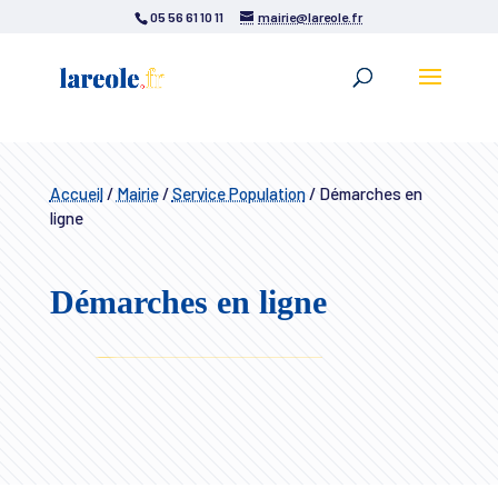
05 56 61 10 11
mairie@lareole.fr
Accueil
/
Mairie
/
Service Population
/
Démarches en
ligne
Démarches en ligne