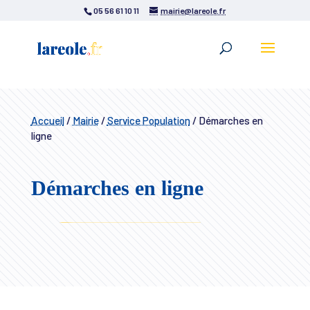
05 56 61 10 11
mairie@lareole.fr
Accueil
/
Mairie
/
Service Population
/
Démarches en
ligne
Démarches en ligne