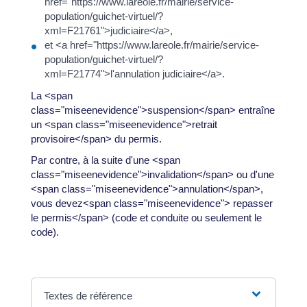
href="https://www.lareole.fr/mairie/service-
population/guichet-virtuel/?
xml=F21761">judiciaire</a>,
et <a href="https://www.lareole.fr/mairie/service-
population/guichet-virtuel/?
xml=F21774">l'annulation judiciaire</a>.
La <span
class="miseenevidence">suspension</span> entraîne
un <span class="miseenevidence">retrait
provisoire</span> du permis.
Par contre, à la suite d'une <span
class="miseenevidence">invalidation</span> ou d'une
<span class="miseenevidence">annulation</span>,
vous devez<span class="miseenevidence"> repasser
le permis</span> (code et conduite ou seulement le
code).
Textes de référence