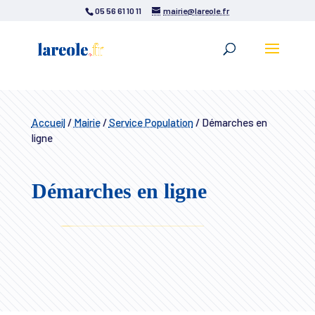
05 56 61 10 11
mairie@lareole.fr
Accueil
/
Mairie
/
Service Population
/
Démarches en
ligne
Démarches en ligne