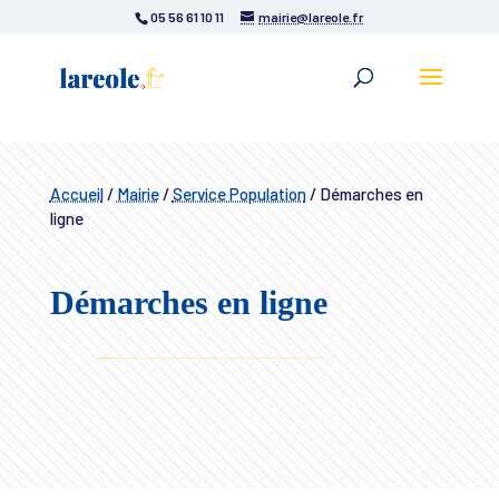
05 56 61 10 11
mairie@lareole.fr
Accueil
/
Mairie
/
Service Population
/
Démarches en
ligne
Démarches en ligne