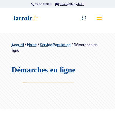
05 56 61 10 11
mairie@lareole.fr
Accueil
/
Mairie
/
Service Population
/
Démarches en
ligne
Démarches en ligne