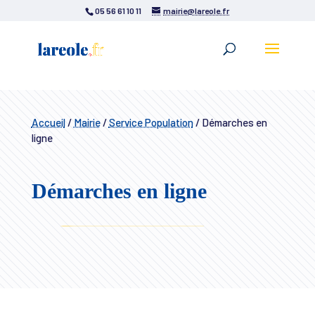
05 56 61 10 11
mairie@lareole.fr
Accueil
/
Mairie
/
Service Population
/
Démarches en
ligne
Démarches en ligne