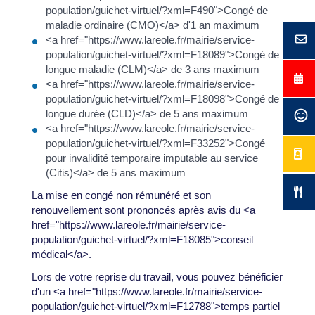
population/guichet-virtuel/?xml=F490">Congé de
maladie ordinaire (CMO)</a> d'1 an maximum
<a href="https://www.lareole.fr/mairie/service-
population/guichet-virtuel/?xml=F18089">Congé de
longue maladie (CLM)</a> de 3 ans maximum
<a href="https://www.lareole.fr/mairie/service-
population/guichet-virtuel/?xml=F18098">Congé de
longue durée (CLD)</a> de 5 ans maximum
<a href="https://www.lareole.fr/mairie/service-
population/guichet-virtuel/?xml=F33252">Congé
pour invalidité temporaire imputable au service
(Citis)</a> de 5 ans maximum
La mise en congé non rémunéré et son
renouvellement sont prononcés après avis du <a
href="https://www.lareole.fr/mairie/service-
population/guichet-virtuel/?xml=F18085">conseil
médical</a>.
Lors de votre reprise du travail, vous pouvez bénéficier
d'un <a href="https://www.lareole.fr/mairie/service-
population/guichet-virtuel/?xml=F12788">temps partiel