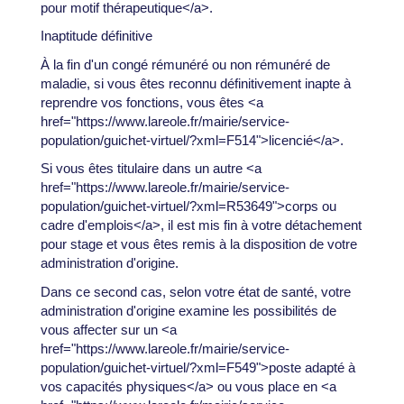
pour motif thérapeutique</a>.
Inaptitude définitive
À la fin d'un congé rémunéré ou non rémunéré de
maladie, si vous êtes reconnu définitivement inapte à
reprendre vos fonctions, vous êtes <a
href="https://www.lareole.fr/mairie/service-
population/guichet-virtuel/?xml=F514">licencié</a>.
Si vous êtes titulaire dans un autre <a
href="https://www.lareole.fr/mairie/service-
population/guichet-virtuel/?xml=R53649">corps ou
cadre d'emplois</a>, il est mis fin à votre détachement
pour stage et vous êtes remis à la disposition de votre
administration d'origine.
Dans ce second cas, selon votre état de santé, votre
administration d'origine examine les possibilités de
vous affecter sur un <a
href="https://www.lareole.fr/mairie/service-
population/guichet-virtuel/?xml=F549">poste adapté à
vos capacités physiques</a> ou vous place en <a