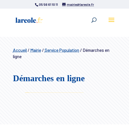
05 56 61 10 11
mairie@lareole.fr
Accueil
/
Mairie
/
Service Population
/
Démarches en
ligne
Démarches en ligne