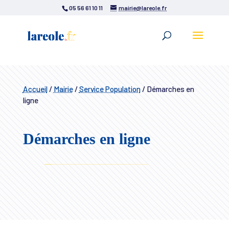
05 56 61 10 11
mairie@lareole.fr
Accueil
/
Mairie
/
Service Population
/
Démarches en
ligne
Démarches en ligne