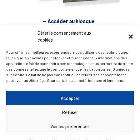
— Accéder au kiosque
Gérer le consentement aux
cookies
D’ART ET D’HISTOIRE
Pour offrir les meilleures expériences, nous utilisons des technologies
telles que les cookies pour stocker et/ou accéder aux informations des
— Découvrir et visiter
appareils. Le fait de consentir à ces technologies nous permettra de traiter
des données telles que le comportement de navigation ou les ID uniques
sur ce site. Le fait de ne pas consentir ou de retirer son consentement
peut avoir un effet négatif sur certaines caractéristiques et fonctions.
Accepter
Refuser
Voir les préférences