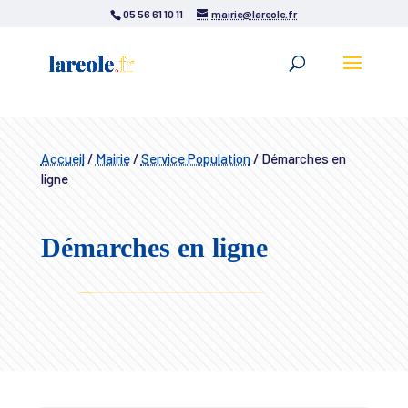
05 56 61 10 11
mairie@lareole.fr
Accueil
/
Mairie
/
Service Population
/
Démarches en
ligne
Démarches en ligne