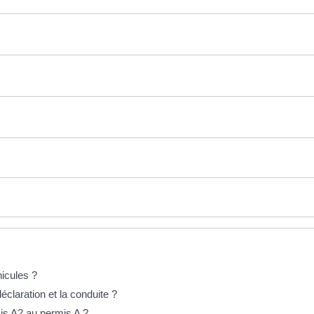
hicules ?
éclaration et la conduite ?
s A2 au permis A ?