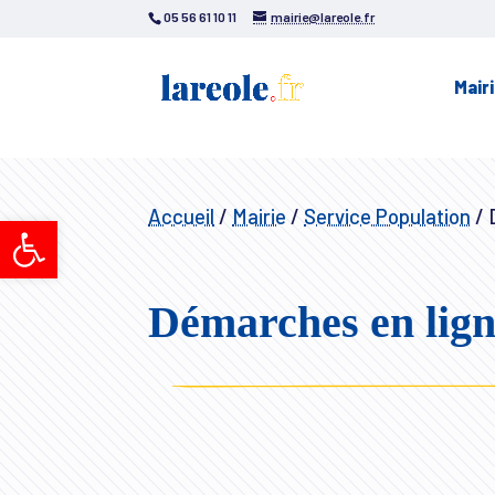
05 56 61 10 11
mairie@lareole.fr
Mair
Accueil
/
Mairie
/
Service Population
/
D
Ouvrir la barre d’outils
Démarches en lig