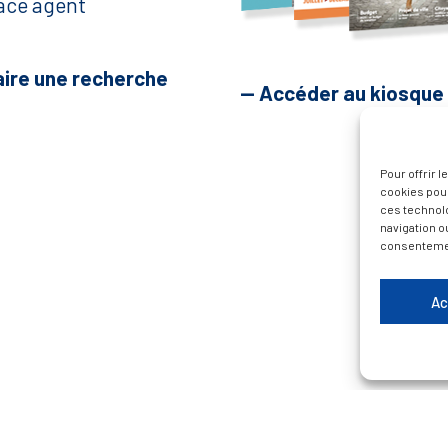
ace agent
aire une recherche
— Accéder au kiosque
Pour offrir 
cookies pour
ces technol
navigation ou
consentement
Ac
Plan du site
Contacter la Mairie