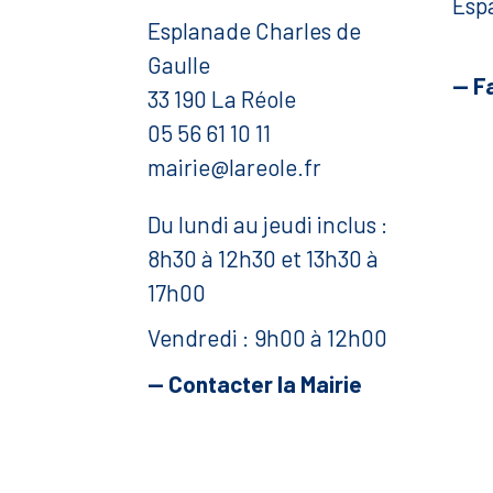
Esp
Esplanade Charles de
Gaulle
— F
33 190 La Réole
05 56 61 10 11
mairie@lareole.fr
Du lundi au jeudi inclus :
8h30 à 12h30 et 13h30 à
17h00
Vendredi : 9h00 à 12h00
— Contacter la Mairie
Mentions légales
Politique de confidentialité