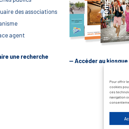
uaire des associations
anisme
ace agent
aire une recherche
— Accéder au kiosque
Pour offrir 
cookies pour
ces technol
navigation ou
consentement
Ac