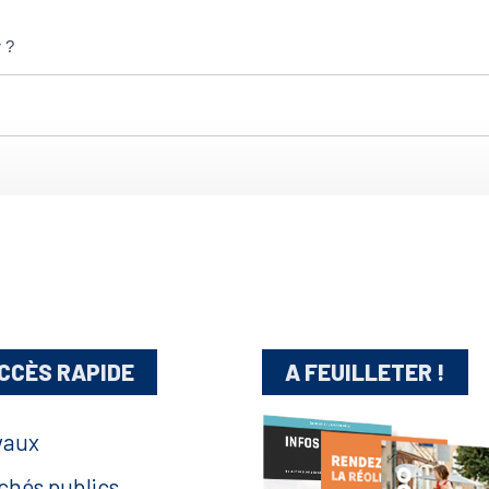
r ?
CCÈS RAPIDE
A FEUILLETER !
vaux
chés publics