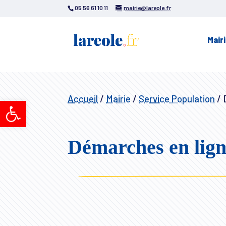
05 56 61 10 11
mairie@lareole.fr
Mair
Accueil
/
Mairie
/
Service Population
/
D
Ouvrir la barre d’outils
Démarches en lig