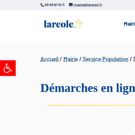
05 56 61 10 11
mairie@lareole.fr
Mair
Accueil
/
Mairie
/
Service Population
/
D
Ouvrir la barre d’outils
Démarches en lig