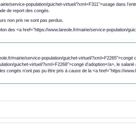
mairie/service-population/guichet-virtuel/?xml=F311">usage dans l'ent
nde de report des congés.
ours non pris ne sont pas perdus.
lon des <a href="https://www.lareole.fr/mairie/service-population/gu
reole.fr/mairie/service-population/guichet-virtuel/?xml=F2265">congé 
pulation/guichet-virtuel/?xml=F2268">congé d'adoption</a>, le salarié
les congés n'ont pas pu être pris à cause de la <a href="https://www.l