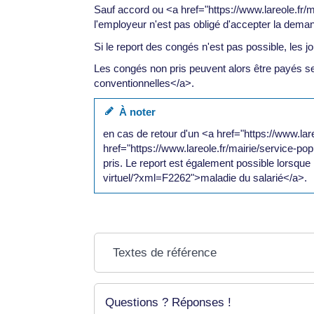
Sauf accord ou <a href="https://www.lareole.fr/
l'employeur n'est pas obligé d'accepter la dema
Si le report des congés n'est pas possible, les j
Les congés non pris peuvent alors être payés se
conventionnelles</a>.
À noter
en cas de retour d'un <a href="https://www.la
href="https://www.lareole.fr/mairie/service-po
pris. Le report est également possible lorsque 
virtuel/?xml=F2262">maladie du salarié</a>.
Textes de référence
Questions ? Réponses !