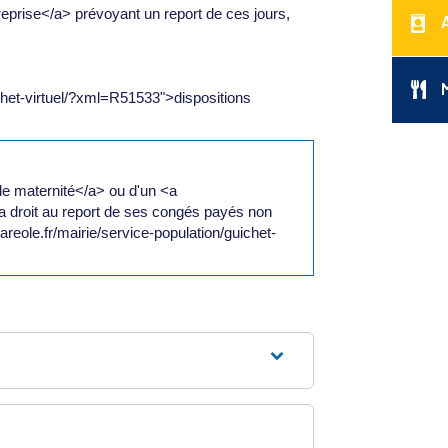
reprise</a> prévoyant un report de ces jours,
ichet-virtuel/?xml=R51533">dispositions
de maternité</a> ou d'un <a
 a droit au report de ses congés payés non
areole.fr/mairie/service-population/guichet-