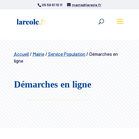
05 56 61 10 11
mairie@lareole.fr
Accueil
/
Mairie
/
Service Population
/
Démarches en
ligne
Démarches en ligne