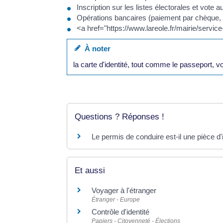
Inscription sur les listes électorales et vote a
Opérations bancaires (paiement par chèque, r
<a href="https://www.lareole.fr/mairie/servi
À noter
la carte d'identité, tout comme le passeport, vo
Questions ? Réponses !
Le permis de conduire est-il une pièce d'id
Et aussi
Voyager à l'étranger
Étranger - Europe
Contrôle d'identité
Papiers - Citoyenneté - Élections