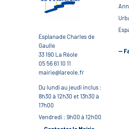
Ann
Urb
Esp
Esplanade Charles de
Gaulle
— F
33 190 La Réole
05 56 61 10 11
mairie@lareole.fr
Du lundi au jeudi inclus :
8h30 à 12h30 et 13h30 à
17h00
Vendredi : 9h00 à 12h00
— Contacter la Mairie