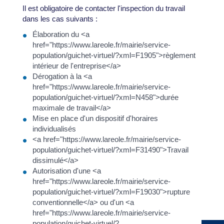
Il est obligatoire de contacter l'inspection du travail
dans les cas suivants :
Élaboration du <a
href="https://www.lareole.fr/mairie/service-
population/guichet-virtuel/?xml=F1905">règlement
intérieur de l'entreprise</a>
Dérogation à la <a
href="https://www.lareole.fr/mairie/service-
population/guichet-virtuel/?xml=N458">durée
maximale de travail</a>
Mise en place d'un dispositif d'horaires
individualisés
<a href="https://www.lareole.fr/mairie/service-
population/guichet-virtuel/?xml=F31490">Travail
dissimulé</a>
Autorisation d'une <a
href="https://www.lareole.fr/mairie/service-
population/guichet-virtuel/?xml=F19030">rupture
conventionnelle</a> ou d'un <a
href="https://www.lareole.fr/mairie/service-
population/guichet-virtuel/?