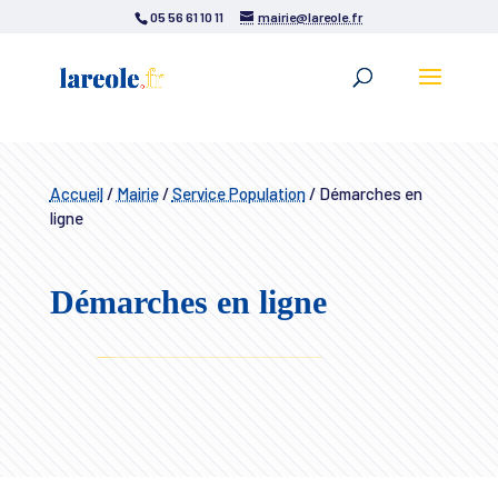
05 56 61 10 11
mairie@lareole.fr
Accueil
/
Mairie
/
Service Population
/
Démarches en
ligne
Démarches en ligne