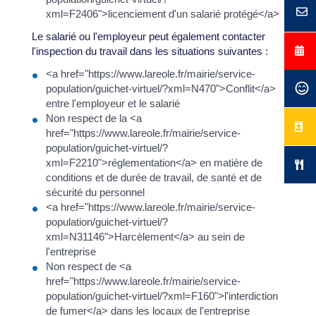
xml=F2406">licenciement d'un salarié protégé</a>
Le salarié ou l'employeur peut également contacter
l'inspection du travail dans les situations suivantes :
<a href="https://www.lareole.fr/mairie/service-
population/guichet-virtuel/?xml=N470">Conflit</a>
entre l'employeur et le salarié
Non respect de la <a
href="https://www.lareole.fr/mairie/service-
population/guichet-virtuel/?
xml=F2210">réglementation</a> en matière de
conditions et de durée de travail, de santé et de
sécurité du personnel
<a href="https://www.lareole.fr/mairie/service-
population/guichet-virtuel/?
xml=N31146">Harcèlement</a> au sein de
l'entreprise
Non respect de <a
href="https://www.lareole.fr/mairie/service-
population/guichet-virtuel/?xml=F160">l'interdiction
de fumer</a> dans les locaux de l'entreprise