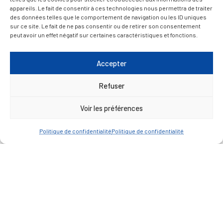
— Découvrir et visiter
appareils. Le fait de consentir à ces technologies nous permettra de traiter
des données telles que le comportement de navigation ou les ID uniques
sur ce site. Le fait de ne pas consentir ou de retirer son consentement
peut avoir un effet négatif sur certaines caractéristiques et fonctions.
Accepter
Refuser
Voir les préférences
Politique de confidentialité
Politique de confidentialité
Mentions légales
Politique de confidentialité
Plan du site
Contacter la Mairie