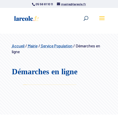
05 56 61 10 11
mairie@lareole.fr
Accueil
/
Mairie
/
Service Population
/
Démarches en
ligne
Démarches en ligne