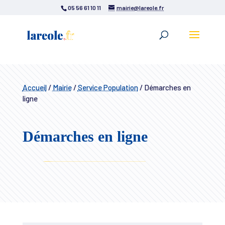
05 56 61 10 11
mairie@lareole.fr
Accueil
/
Mairie
/
Service Population
/
Démarches en
ligne
Démarches en ligne