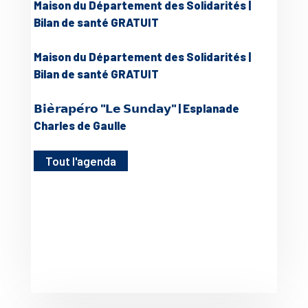
Maison du Département des Solidarités |
Bilan de santé GRATUIT
Maison du Département des Solidarités |
Bilan de santé GRATUIT
𝗕𝗶𝗲̀𝗿𝗮𝗽𝗲́𝗿𝗼 "𝗟𝗲 𝗦𝘂𝗻𝗱𝗮𝘆" | Esplanade
Charles de Gaulle
Tout l'agenda