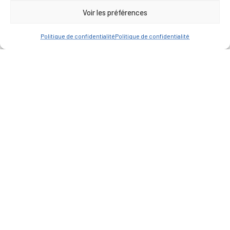
Voir les préférences
Marchés publics
Annuaire des associations
Politique de confidentialité
Politique de confidentialité
Urbanisme
Espace agent
— Faire une recherche
A FEUILLETER !