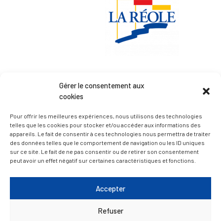
Esplanade Charles de Gaulle
Gérer le consentement aux
33 190 La Réole
cookies
05 56 61 10 11
Pour offrir les meilleures expériences, nous utilisons des technologies
mairie@lareole.fr
telles que les cookies pour stocker et/ou accéder aux informations des
appareils. Le fait de consentir à ces technologies nous permettra de traiter
Du lundi au jeudi inclus : 8h30 à 12h30 et 13h30 à
des données telles que le comportement de navigation ou les ID uniques
17h00
sur ce site. Le fait de ne pas consentir ou de retirer son consentement
peut avoir un effet négatif sur certaines caractéristiques et fonctions.
Vendredi : 9h00 à 12h00
— Contacter la Mairie
Accepter
Refuser
ACCÈS RAPIDE
Travaux