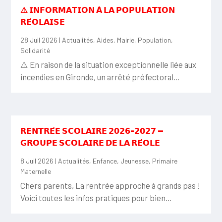
⚠️ 𝗜𝗡𝗙𝗢𝗥𝗠𝗔𝗧𝗜𝗢𝗡 𝗔̀ 𝗟𝗔 𝗣𝗢𝗣𝗨𝗟𝗔𝗧𝗜𝗢𝗡
𝗥𝗘́𝗢𝗟𝗔𝗜𝗦𝗘
28 Juil 2026
|
Actualités
,
Aides
,
Mairie
,
Population
,
Solidarité
⚠️ En raison de la situation exceptionnelle liée aux
incendies en Gironde, un arrêté préfectoral...
𝗥𝗘𝗡𝗧𝗥𝗘́𝗘 𝗦𝗖𝗢𝗟𝗔𝗜𝗥𝗘 𝟮𝟬𝟮𝟲-𝟮𝟬𝟮𝟳 —
𝗚𝗥𝗢𝗨𝗣𝗘 𝗦𝗖𝗢𝗟𝗔𝗜𝗥𝗘 𝗗𝗘 𝗟𝗔 𝗥𝗘́𝗢𝗟𝗘
8 Juil 2026
|
Actualités
,
Enfance
,
Jeunesse
,
Primaire
Maternelle
Chers parents, La rentrée approche à grands pas !
Voici toutes les infos pratiques pour bien...