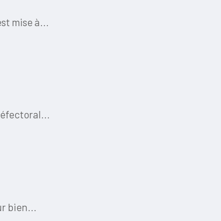
st mise à...
éfectoral...
r bien...