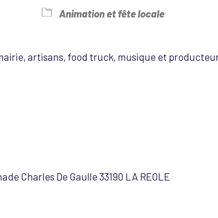
endrier Google
iCalendar
Animation et fête locale
irie, artisans, food truck, musique et producteu
nade Charles De Gaulle 33190 LA REOLE