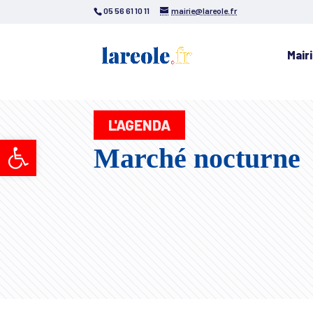
05 56 61 10 11
mairie@lareole.fr
Mair
L'AGENDA
Ouvrir la barre d’outils
Marché nocturne