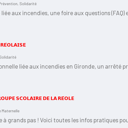
Prévention
,
Solidarité
 liée aux incendies, une foire aux questions (FAQ) e
𝗥𝗘́𝗢𝗟𝗔𝗜𝗦𝗘
Solidarité
ionnelle liée aux incendies en Gironde, un arrêté pr
𝗢𝗨𝗣𝗘 𝗦𝗖𝗢𝗟𝗔𝗜𝗥𝗘 𝗗𝗘 𝗟𝗔 𝗥𝗘́𝗢𝗟𝗘
e Maternelle
à grands pas ! Voici toutes les infos pratiques pou