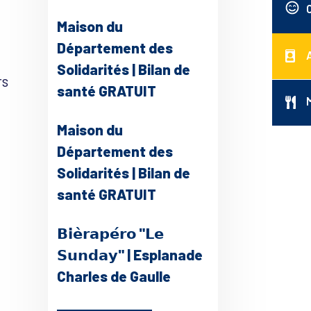
Office 365
Outlook Live
Maison du
Département des
Solidarités | Bilan de
rs
santé GRATUIT
Maison du
Département des
Solidarités | Bilan de
santé GRATUIT
𝗕𝗶𝗲̀𝗿𝗮𝗽𝗲́𝗿𝗼 "𝗟𝗲
𝗦𝘂𝗻𝗱𝗮𝘆" | Esplanade
Charles de Gaulle