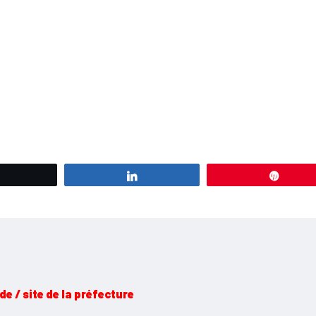
Tweetez
Partagez
Éping
e / site de la préfecture