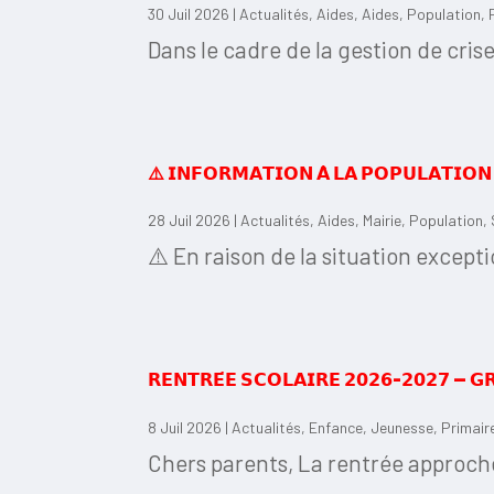
30 Juil 2026
|
Actualités
,
Aides
,
Aides
,
Population
,
Dans le cadre de la gestion de crise
⚠️ 𝗜𝗡𝗙𝗢𝗥𝗠𝗔𝗧𝗜𝗢𝗡 𝗔̀ 𝗟𝗔 𝗣𝗢𝗣𝗨𝗟𝗔𝗧𝗜𝗢𝗡 
28 Juil 2026
|
Actualités
,
Aides
,
Mairie
,
Population
,
⚠️ En raison de la situation except
𝗥𝗘𝗡𝗧𝗥𝗘́𝗘 𝗦𝗖𝗢𝗟𝗔𝗜𝗥𝗘 𝟮𝟬𝟮𝟲-𝟮𝟬𝟮𝟳 — 𝗚
8 Juil 2026
|
Actualités
,
Enfance
,
Jeunesse
,
Primair
Chers parents, La rentrée approche 