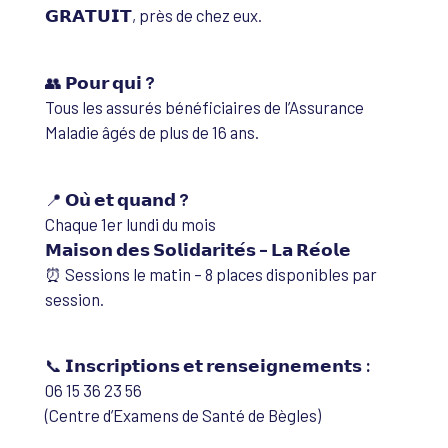
𝗚𝗥𝗔𝗧𝗨𝗜𝗧, près de chez eux.
👥
𝗣𝗼𝘂𝗿 𝗾𝘂𝗶 ?
Tous les assurés bénéficiaires de l’Assurance
Maladie âgés de plus de 16 ans.
📍
𝗢𝘂̀ 𝗲𝘁 𝗾𝘂𝗮𝗻𝗱 ?
Chaque 1er lundi du mois
𝗠𝗮𝗶𝘀𝗼𝗻 𝗱𝗲𝘀 𝗦𝗼𝗹𝗶𝗱𝗮𝗿𝗶𝘁𝗲́𝘀 – 𝗟𝗮 𝗥𝗲́𝗼𝗹𝗲
⏰ Sessions le matin – 8 places disponibles par
session.
📞
𝗜𝗻𝘀𝗰𝗿𝗶𝗽𝘁𝗶𝗼𝗻𝘀 𝗲𝘁 𝗿𝗲𝗻𝘀𝗲𝗶𝗴𝗻𝗲𝗺𝗲𝗻𝘁𝘀 :
06 15 36 23 56
(Centre d’Examens de Santé de Bègles)