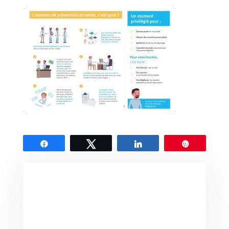
Partagez
Tweetez
Partagez
Épingle