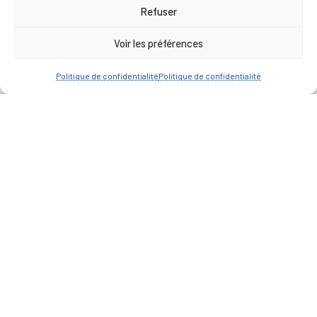
17h00
Refuser
Vendredi : 9h00 à 12h00
Voir les préférences
— Contacter la Mairie
Politique de confidentialité
Politique de confidentialité
ACCÈS RAPIDE
Travaux
Marchés publics
Annuaire des associations
Urbanisme
Espace agent
— Faire une recherche
A FEUILLETER !