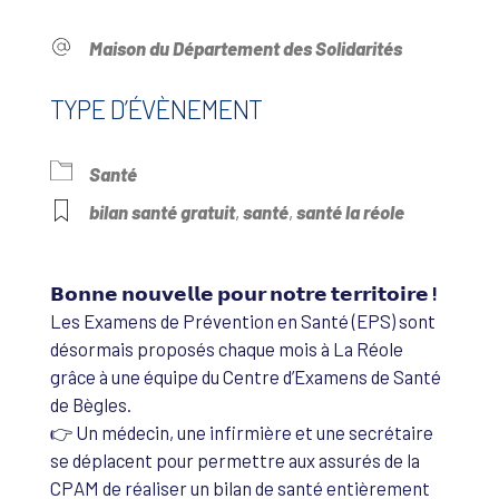
Maison du Département des Solidarités
TYPE D’ÉVÈNEMENT
Santé
bilan santé gratuit
,
santé
,
santé la réole
𝗕𝗼𝗻𝗻𝗲 𝗻𝗼𝘂𝘃𝗲𝗹𝗹𝗲 𝗽𝗼𝘂𝗿 𝗻𝗼𝘁𝗿𝗲 𝘁𝗲𝗿𝗿𝗶𝘁𝗼𝗶𝗿𝗲 !
Les Examens de Prévention en Santé (EPS) sont
désormais proposés chaque mois à La Réole
grâce à une équipe du Centre d’Examens de Santé
de Bègles.
👉 Un médecin, une infirmière et une secrétaire
se déplacent pour permettre aux assurés de la
CPAM de réaliser un bilan de santé entièrement