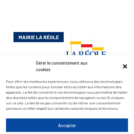
MAIRIE LA RÉOLE
Gérer le consentement aux
cookies
Pour offrir les meilleures expériences, nous utilisons des technologies
telles que les cookies pour stocker et/ou accéder aux informations des
appareils. Le fait de consentir à ces technologies nous permettra de traiter
Esplanade Charles de Gaulle
des données telles que le comportement de navigation ou les ID uniques
33 190 La Réole
sur ce site. Le fait de ne pas consentir ou de retirer son consentement
05 56 61 10 11
peut avoir un effet négatif sur certaines caractéristiques et fonctions.
mairie@lareole.fr
Accepter
Du lundi au jeudi inclus : 8h30 à 12h30 et 13h30 à