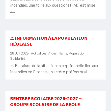
incendies, une foire aux questions (FAQ) est mise
à...
⚠️ 𝗜𝗡𝗙𝗢𝗥𝗠𝗔𝗧𝗜𝗢𝗡 𝗔̀ 𝗟𝗔 𝗣𝗢𝗣𝗨𝗟𝗔𝗧𝗜𝗢𝗡
𝗥𝗘́𝗢𝗟𝗔𝗜𝗦𝗘
28 Juil 2026
|
Actualités
,
Aides
,
Mairie
,
Population
,
Solidarité
⚠️ En raison de la situation exceptionnelle liée aux
incendies en Gironde, un arrêté préfectoral...
𝗥𝗘𝗡𝗧𝗥𝗘́𝗘 𝗦𝗖𝗢𝗟𝗔𝗜𝗥𝗘 𝟮𝟬𝟮𝟲-𝟮𝟬𝟮𝟳 —
𝗚𝗥𝗢𝗨𝗣𝗘 𝗦𝗖𝗢𝗟𝗔𝗜𝗥𝗘 𝗗𝗘 𝗟𝗔 𝗥𝗘́𝗢𝗟𝗘