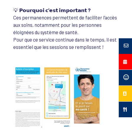
💡
𝗣𝗼𝘂𝗿𝗾𝘂𝗼𝗶 𝗰’𝗲𝘀𝘁 𝗶𝗺𝗽𝗼𝗿𝘁𝗮𝗻𝘁 ?
Ces permanences permettent de faciliter l’accès
aux soins, notamment pour les personnes
éloignées du système de santé.
Pour que ce service continue dans le temps, il est
essentiel que les sessions se remplissent !