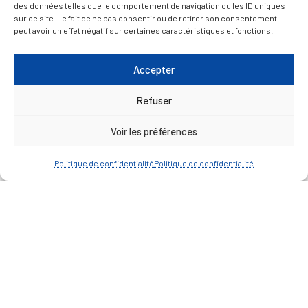
des données telles que le comportement de navigation ou les ID uniques
sur ce site. Le fait de ne pas consentir ou de retirer son consentement
Du lundi au jeudi inclus : 8h30 à 12h30 et 13h30 à
peut avoir un effet négatif sur certaines caractéristiques et fonctions.
17h00
Vendredi : 9h00 à 12h00
Accepter
— Contacter la Mairie
Refuser
Voir les préférences
ACCÈS RAPIDE
Travaux
Marchés publics
Politique de confidentialité
Politique de confidentialité
Annuaire des associations
Urbanisme
Espace agent
— Faire une recherche