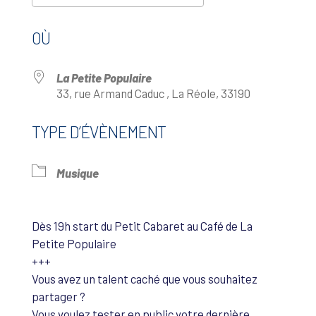
Télécharger ICS
Calendrier Google
OÙ
La Petite Populaire
33, rue Armand Caduc , La Réole, 33190
TYPE D’ÉVÈNEMENT
Musique
Dès 19h start du Petit Cabaret au Café de La
Petite Populaire
+++
Vous avez un talent caché que vous souhaitez
partager ?
Vous voulez tester en public votre dernière