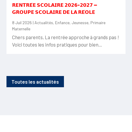
𝗥𝗘𝗡𝗧𝗥𝗘́𝗘 𝗦𝗖𝗢𝗟𝗔𝗜𝗥𝗘 𝟮𝟬𝟮𝟲-𝟮𝟬𝟮𝟳 —
𝗚𝗥𝗢𝗨𝗣𝗘 𝗦𝗖𝗢𝗟𝗔𝗜𝗥𝗘 𝗗𝗘 𝗟𝗔 𝗥𝗘́𝗢𝗟𝗘
8 Juil 2026
|
Actualités
,
Enfance
,
Jeunesse
,
Primaire
Maternelle
Chers parents, La rentrée approche à grands pas !
Voici toutes les infos pratiques pour bien...
Toutes les actualités