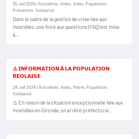
30 Juil 2026
|
Actualités
,
Aides
,
Aides
,
Population
,
Prévention
,
Solidarité
Dans le cadre de la gestion de crise liée aux
incendies, une foire aux questions (FAQ) est mise
à...
⚠️ 𝗜𝗡𝗙𝗢𝗥𝗠𝗔𝗧𝗜𝗢𝗡 𝗔̀ 𝗟𝗔 𝗣𝗢𝗣𝗨𝗟𝗔𝗧𝗜𝗢𝗡
𝗥𝗘́𝗢𝗟𝗔𝗜𝗦𝗘
28 Juil 2026
|
Actualités
,
Aides
,
Mairie
,
Population
,
Solidarité
⚠️ En raison de la situation exceptionnelle liée aux
incendies en Gironde, un arrêté préfectoral...