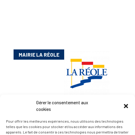
MAIRIE LA RÉOLE
Gérer le consentement aux
cookies
Esplanade Charles de Gaulle
33 190 La Réole
Pour offrir les meilleures expériences, nous utilisons des technologies
05 56 61 10 11
telles que les cookies pour stocker et/ou accéder aux informations des
appareils. Le fait de consentir à ces technologies nous permettra de traiter
mairie@lareole.fr