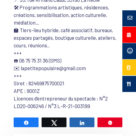
🛠️ Programmations artistiques, résidences,
créations, sensibilisation, action culturelle,
médiation…
🏫 Tiers-lieu hybride, café associatif, bureaux,
espaces partagés, boutique culturelle, ateliers,
cours, réunions..
+++
☎️ 06 75 75 31 36 (SMS)
✉️ lapetitepopulaire@gmail.com
+++
Siret : 82469875700021
APE : 9001Z
Licences d’entrepreneur du spectacle : N°2
LD20-006246 / N°3 L-R-21-003199
Partagez
Tweetez
Partagez
Épingle