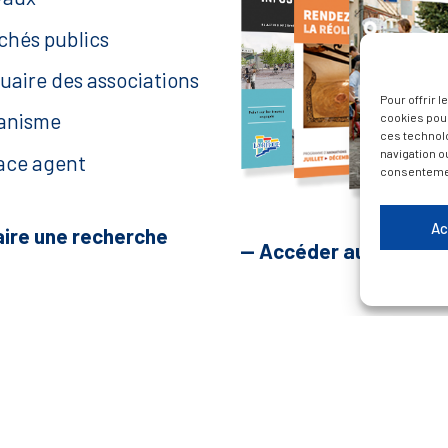
chés publics
uaire des associations
Pour offrir 
anisme
cookies pour
ces technol
navigation ou
ace agent
consentement
Ac
aire une recherche
— Accéder au kiosque