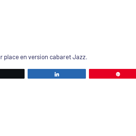
r place en version cabaret Jazz.
Tweetez
Partagez
Éping