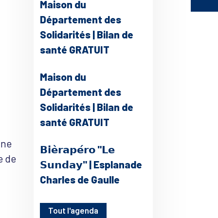
Maison du
Département des
Solidarités | Bilan de
santé GRATUIT
Maison du
ce 365
Outlook Live
Département des
Solidarités | Bilan de
santé GRATUIT
une
𝗕𝗶𝗲̀𝗿𝗮𝗽𝗲́𝗿𝗼 "𝗟𝗲
e de
𝗦𝘂𝗻𝗱𝗮𝘆" | Esplanade
Charles de Gaulle
Tout l'agenda