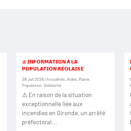
⚠️ 𝗜𝗡𝗙𝗢𝗥𝗠𝗔𝗧𝗜𝗢𝗡 𝗔̀ 𝗟𝗔
𝗣𝗢𝗣𝗨𝗟𝗔𝗧𝗜𝗢𝗡 𝗥𝗘́𝗢𝗟𝗔𝗜𝗦𝗘
28 Juil 2026
|
Actualités
,
Aides
,
Mairie
,
Population
,
Solidarité
⚠️ En raison de la situation
exceptionnelle liée aux
incendies en Gironde, un arrêté
préfectoral...