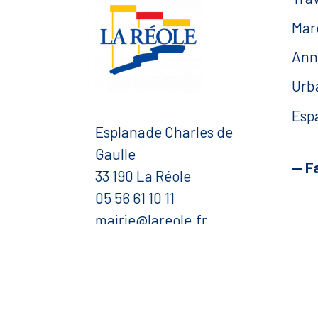
Mar
Ann
Urb
Esp
Esplanade Charles de
Gaulle
— F
33 190 La Réole
05 56 61 10 11
mairie@lareole.fr
Du lundi au jeudi inclus :
8h30 à 12h30 et 13h30 à
17h00