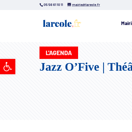
05 56 61 10 11
mairie@lareole.fr
Mair
L'AGENDA
Ouvrir la barre d’outils
Jazz O’Five | Théât