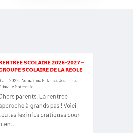
𝗥𝗘𝗡𝗧𝗥𝗘́𝗘 𝗦𝗖𝗢𝗟𝗔𝗜𝗥𝗘 𝟮𝟬𝟮𝟲-𝟮𝟬𝟮𝟳 —
𝗚𝗥𝗢𝗨𝗣𝗘 𝗦𝗖𝗢𝗟𝗔𝗜𝗥𝗘 𝗗𝗘 𝗟𝗔 𝗥𝗘́𝗢𝗟𝗘
8 Juil 2026
|
Actualités
,
Enfance
,
Jeunesse
,
Primaire Maternelle
Chers parents, La rentrée
approche à grands pas ! Voici
toutes les infos pratiques pour
bien...