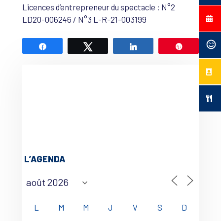
Licences d’entrepreneur du spectacle : N°2
LD20-006246 / N°3 L-R-21-003199
Partagez
Tweetez
Partagez
Épingle
L’AGENDA
L
M
M
J
V
S
D