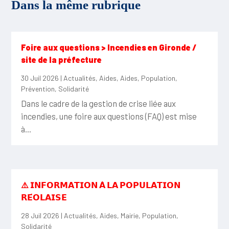
Dans la même rubrique
Foire aux questions > Incendies en Gironde /
site de la préfecture
30 Juil 2026
|
Actualités
,
Aides
,
Aides
,
Population
,
Prévention
,
Solidarité
Dans le cadre de la gestion de crise liée aux
incendies, une foire aux questions (FAQ) est mise
à...
⚠️ 𝗜𝗡𝗙𝗢𝗥𝗠𝗔𝗧𝗜𝗢𝗡 𝗔̀ 𝗟𝗔 𝗣𝗢𝗣𝗨𝗟𝗔𝗧𝗜𝗢𝗡
𝗥𝗘́𝗢𝗟𝗔𝗜𝗦𝗘
28 Juil 2026
|
Actualités
,
Aides
,
Mairie
,
Population
,
Solidarité