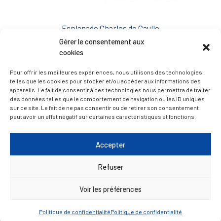
Esplanade Charles de Gaulle
33 190 La Réole
Gérer le consentement aux
05 56 61 10 11
cookies
mairie@lareole.fr
Pour offrir les meilleures expériences, nous utilisons des technologies
telles que les cookies pour stocker et/ou accéder aux informations des
Du lundi au jeudi inclus : 8h30 à 12h30 et 13h30 à
appareils. Le fait de consentir à ces technologies nous permettra de traiter
17h00
des données telles que le comportement de navigation ou les ID uniques
sur ce site. Le fait de ne pas consentir ou de retirer son consentement
Vendredi : 9h00 à 12h00
peut avoir un effet négatif sur certaines caractéristiques et fonctions.
— Contacter la Mairie
Accepter
ACCÈS RAPIDE
Travaux
Refuser
Marchés publics
Voir les préférences
Annuaire des associations
Urbanisme
Politique de confidentialité
Politique de confidentialité