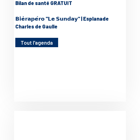
Bilan de santé GRATUIT
𝗕𝗶𝗲̀𝗿𝗮𝗽𝗲́𝗿𝗼 "𝗟𝗲 𝗦𝘂𝗻𝗱𝗮𝘆" | Esplanade
Charles de Gaulle
Tout l'agenda