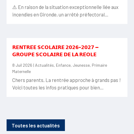
⚠️ En raison de la situation exceptionnelle liée aux
incendies en Gironde, un arrêté préfectoral...
𝗥𝗘𝗡𝗧𝗥𝗘́𝗘 𝗦𝗖𝗢𝗟𝗔𝗜𝗥𝗘 𝟮𝟬𝟮𝟲-𝟮𝟬𝟮𝟳 —
𝗚𝗥𝗢𝗨𝗣𝗘 𝗦𝗖𝗢𝗟𝗔𝗜𝗥𝗘 𝗗𝗘 𝗟𝗔 𝗥𝗘́𝗢𝗟𝗘
8 Juil 2026
|
Actualités
,
Enfance
,
Jeunesse
,
Primaire
Maternelle
Chers parents, La rentrée approche à grands pas !
Voici toutes les infos pratiques pour bien...
Toutes les actualités