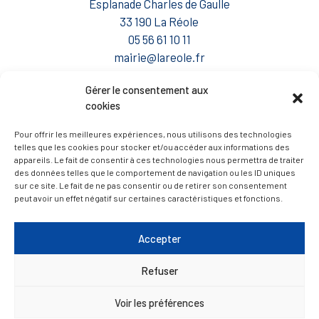
Esplanade Charles de Gaulle
33 190 La Réole
05 56 61 10 11
mairie@lareole.fr
Du lundi au jeudi inclus : 8h30 à 12h30 et 13h30 à
Gérer le consentement aux
17h00
cookies
Vendredi : 9h00 à 12h00
Pour offrir les meilleures expériences, nous utilisons des technologies
telles que les cookies pour stocker et/ou accéder aux informations des
— Contacter la Mairie
appareils. Le fait de consentir à ces technologies nous permettra de traiter
des données telles que le comportement de navigation ou les ID uniques
sur ce site. Le fait de ne pas consentir ou de retirer son consentement
ACCÈS RAPIDE
Travaux
peut avoir un effet négatif sur certaines caractéristiques et fonctions.
Marchés publics
Accepter
Annuaire des associations
Urbanisme
Refuser
Espace agent
Voir les préférences