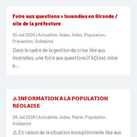
Foire aux questions > Incendies en Gironde /
site de la préfecture
30 Juil 2026
|
Actualités
,
Aides
,
Aides
,
Population
,
Prévention
,
Solidarité
Dans le cadre de la gestion de crise liée aux
incendies, une foire aux questions (FAQ) est mise
à...
⚠️ 𝗜𝗡𝗙𝗢𝗥𝗠𝗔𝗧𝗜𝗢𝗡 𝗔̀ 𝗟𝗔 𝗣𝗢𝗣𝗨𝗟𝗔𝗧𝗜𝗢𝗡
𝗥𝗘́𝗢𝗟𝗔𝗜𝗦𝗘
28 Juil 2026
|
Actualités
,
Aides
,
Mairie
,
Population
,
Solidarité
⚠️ En raison de la situation exceptionnelle liée aux