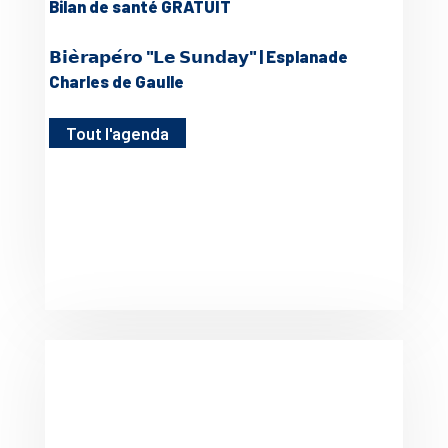
Bilan de santé GRATUIT
𝗕𝗶𝗲̀𝗿𝗮𝗽𝗲́𝗿𝗼 "𝗟𝗲 𝗦𝘂𝗻𝗱𝗮𝘆" | Esplanade
Charles de Gaulle
Tout l'agenda