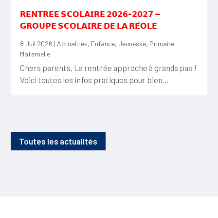
𝗥𝗘𝗡𝗧𝗥𝗘́𝗘 𝗦𝗖𝗢𝗟𝗔𝗜𝗥𝗘 𝟮𝟬𝟮𝟲-𝟮𝟬𝟮𝟳 —
𝗚𝗥𝗢𝗨𝗣𝗘 𝗦𝗖𝗢𝗟𝗔𝗜𝗥𝗘 𝗗𝗘 𝗟𝗔 𝗥𝗘́𝗢𝗟𝗘
8 Juil 2026
|
Actualités
,
Enfance
,
Jeunesse
,
Primaire
Maternelle
Chers parents, La rentrée approche à grands pas !
Voici toutes les infos pratiques pour bien...
Toutes les actualités