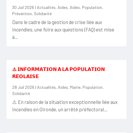
30 Juil 2026
|
Actualités
,
Aides
,
Aides
,
Population
,
Prévention
,
Solidarité
Dans le cadre de la gestion de crise liée aux
incendies, une foire aux questions (FAQ) est mise
à...
⚠️ 𝗜𝗡𝗙𝗢𝗥𝗠𝗔𝗧𝗜𝗢𝗡 𝗔̀ 𝗟𝗔 𝗣𝗢𝗣𝗨𝗟𝗔𝗧𝗜𝗢𝗡
𝗥𝗘́𝗢𝗟𝗔𝗜𝗦𝗘
28 Juil 2026
|
Actualités
,
Aides
,
Mairie
,
Population
,
Solidarité
⚠️ En raison de la situation exceptionnelle liée aux
incendies en Gironde, un arrêté préfectoral...