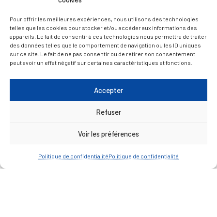
Du lundi au jeudi inclus : 8h30 à 12h30 et 13h30 à
Pour offrir les meilleures expériences, nous utilisons des technologies
telles que les cookies pour stocker et/ou accéder aux informations des
17h00
appareils. Le fait de consentir à ces technologies nous permettra de traiter
des données telles que le comportement de navigation ou les ID uniques
Vendredi : 9h00 à 12h00
sur ce site. Le fait de ne pas consentir ou de retirer son consentement
peut avoir un effet négatif sur certaines caractéristiques et fonctions.
— Contacter la Mairie
Accepter
ACCÈS RAPIDE
Travaux
Refuser
Marchés publics
Annuaire des associations
Voir les préférences
Urbanisme
Politique de confidentialité
Politique de confidentialité
Espace agent
— Faire une recherche