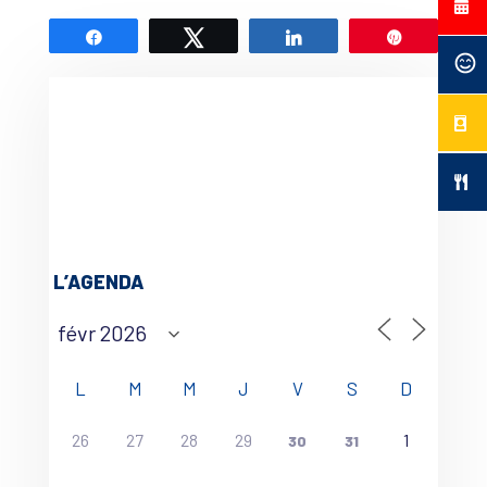
Partagez
Tweetez
Partagez
Épingle
L’AGENDA
L
M
M
J
V
S
D
26
27
28
29
1
30
31